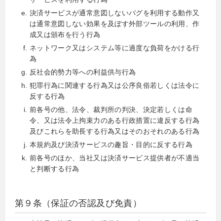
決済サービスが通常意図しないバグを利用する動作又
は通常意図しない効果を及ぼす外部ツールの利用、作
成又は頒布を行う行為
ネットワーク又はシステム等に過度な負荷をかける行
為
反社会的勢力等への利益供与行為
犯罪行為に関連する行為又は公序良俗若しくは法令に
反する行為
前各号の他、法令、裁判所の判決、決定若しくは命
令、又は法令上拘束力のある行政措置に違反する行為
及びこれらを助長する行為又はそのおそれのある行為
本規約及び決済サービスの趣旨・目的に反する行為
前各号のほか、当社又は決済サービス提供者が不適当
と判断する行為
第９条（保証の否認及び免責）